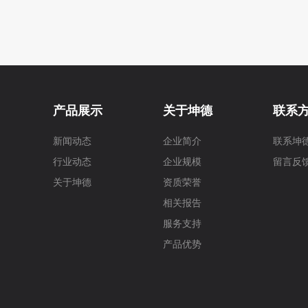
钟山县两高沿线象村风貌改造一期项目
钟山县第一中学
深圳龙岗天虹购物中心
新会古兜温泉
贺州姑婆山天沐温
产品展示
关于坤德
联系
八一
防水涂料
无机涂料
砌筑粘接剂
薄抹灰浆
建
新闻动态
企业简介
联系坤
行业动态
企业规模
留言反
关于坤德
资质荣誉
生产区
展示区
原材料区
致敬
劳动者
推广
调
相关报告
服务支持
产品优势
发展
企业
新年祝福