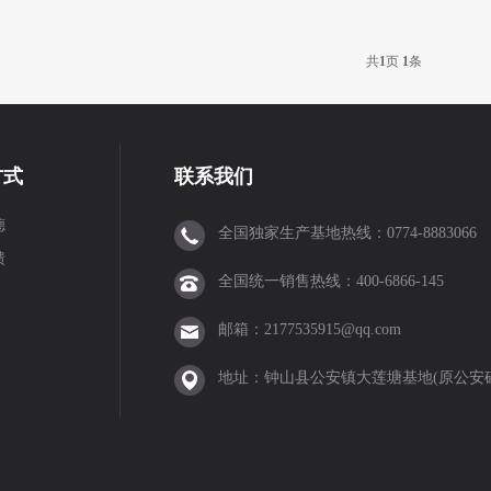
江门中医药学院
威立雅新厂
玉林中医药产业园
浩远科技新厂
共
1
页
1
条
泉
抗裂砂浆
水泥砂浆
团圆
传统节日
中秋
散装水泥
易
方式
联系我们
设
原料
纪念日
中国共产党
环境
自然
保护
研发
端午
德
全国独家生产基地热线：0774-8883066
馈
全国统一销售热线：400-6866-145
研
认证
产品
绿色
灭火器
演练
消防
习俗
新气象
元
邮箱：2177535915@qq.com
地址：钟山县公安镇大莲塘基地(原公安