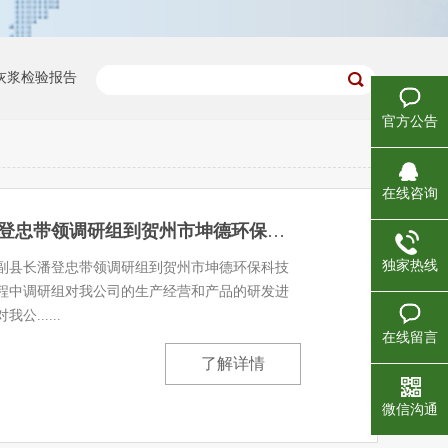
灰浆检验报告
官方公告
珍珠白）
大理石干粉无机涂浆（西米黄）
在线咨询
钟山县人民政府副县长潘登忠带领调研组到贺州市坤德环保科技有限公司进行调研
作方案
坤德145#使用说明（传统砌筑与145#施工对比）
独家热线
政府副县长潘登忠带领调研组到贺州市坤德环保科技
程中调研组对我公司的生产经营和产品的研发进
......
厂房验收
广西玉林中医药健康产业园标准厂房（二期）
在线留言
了解详情
改造项目
钟山县两高沿线象村风貌改造二期项目
微信沟通