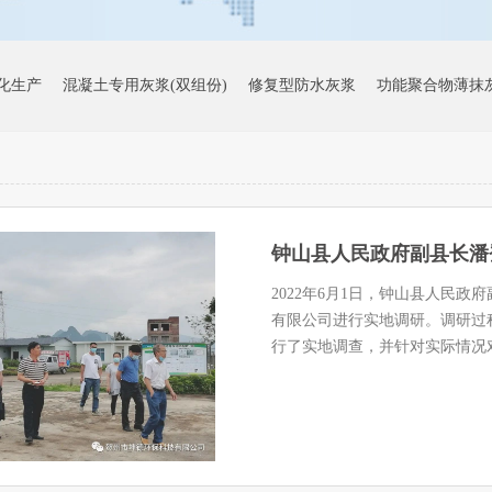
化生产
混凝土专用灰浆(双组份)
修复型防水灰浆
功能聚合物薄抹
渗检测报告
面层肌理（西米黄）
面层肌理（月光白）
无机涂料（
缝粘接剂
抗污促进剂
固化促进剂
裂缝修复剂
建材行业稳增长工
2022年6月1日，钟山县人民
有限公司进行实地调研。调研过
行了实地调查，并针对实际情况对我公
3号宿舍楼
广州市黄埔萝岗少年宫
广西玉林中医药健康产业园标准
古镇象村风貌改造
平南县两高沿线乡村风貌改造项目
平桂区乡村风貌