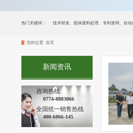
热门关键词：
技术研发、固体废料处理、专利发明、自动
您的位置:
首页
功能聚合物墙地砖粘接剂检验报告
坤德防水型灰浆防水抗
新闻资讯
大理石干粉无机涂浆(月光白)
无机涂料（液态）
防水嵌
咨询热线
百色市隆林县民俗文化交流中心
广东江门中医药职业学院1
0774-8883066
全国统一销售热线
400-6866-145
自建居民房
贺州移民社区医院
桂林市银海医院
黄姚