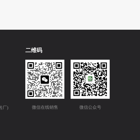
大泽工业区
银湖工业区
古井工业区
反碱
遇水易脱落
易渗水
开裂
品质
建军节
二维码
节
节能
高效
新型
四懂
四会
安全消防
宵节
大吉
开工
贺词
新年
振兴经济
安全培训
微信在线销售
微信公众号
砖厂)