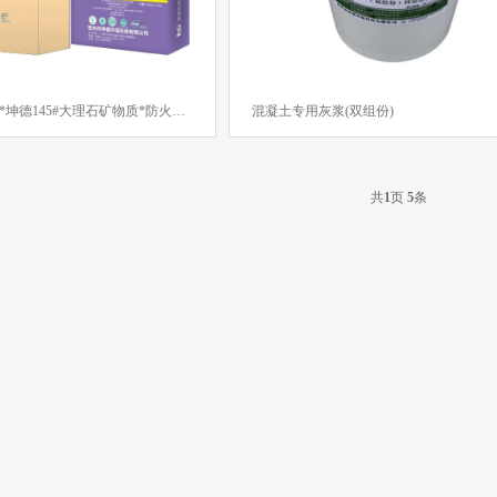
功能聚合物灰浆*坤德145#大理石矿物质*防火抗渗*双组份干粉*保温型灰浆
混凝土专用灰浆(双组份)
共
1
页
5
条