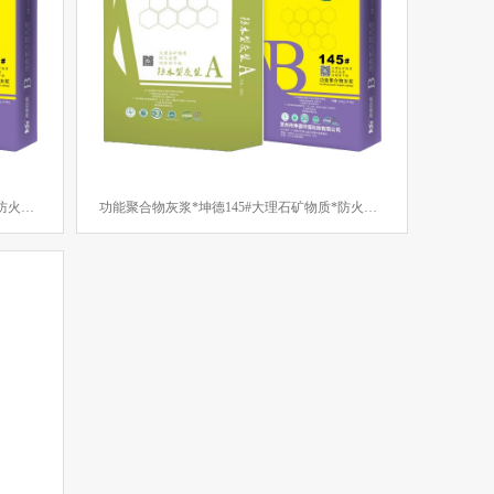
改造项目
钟山县两高沿线象村风貌改造二期项目
大泽工业区
银湖工业区
古井工业区
反碱
遇水易脱落
易渗水
开裂
品质
建军节
功能聚合物灰浆*坤德145#大理石矿物质*防火抗渗*双组份干粉薄抹灰浆（80）
功能聚合物灰浆*坤德145#大理石矿物质*防火抗渗*双组份干粉*防水型灰浆
节
节能
高效
新型
四懂
四会
安全消防
宵节
大吉
开工
贺词
新年
振兴经济
安全培训