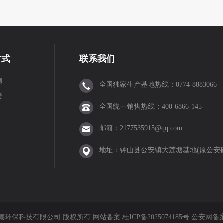
方式
联系我们
德
全国独家生产基地热线：0774-8883066
馈
全国统一销售热线：400-6866-145
邮箱：2177535915@qq.com
地址：钟山县公安镇大莲塘基地(原公安
3 贺州市坤德环保科技有限公司 版权所有 网站备案:
桂ICP备2025074185号
公安网备