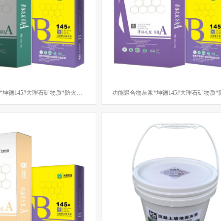
古镇象村风貌改造
平南县两高沿线乡村风貌改造项目
平桂区乡村风貌
江门中医药学院
威立雅新厂
玉林中医药产业园
浩远科技新厂
泉
抗裂砂浆
水泥砂浆
团圆
传统节日
中秋
散装水泥
易
功能聚合物灰浆*坤德145#大理石矿物质*防火抗渗*双组份干粉薄抹灰浆（60）
设
原料
纪念日
中国共产党
环境
自然
保护
研发
端午
研
认证
产品
绿色
灭火器
演练
消防
习俗
新气象
元