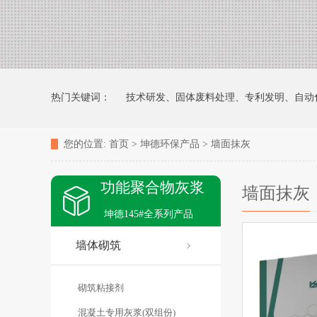
热门关键词：
技术研发、固体废料处理、专利发明、自动
您的位置:
首页
>
坤德环保产品
>
墙面抹灰
功能聚合物墙地砖粘接剂检验报告
坤德防水型灰浆防水抗
功能聚合物灰浆
墙面抹灰
大理石干粉无机涂浆(月光白)
无机涂料（液态）
防水嵌
坤德145#全系列产品
墙体砌筑
百色市隆林县民俗文化交流中心
广东江门中医药职业学院1
砌筑粘接剂
混凝土专用灰浆(双组份)