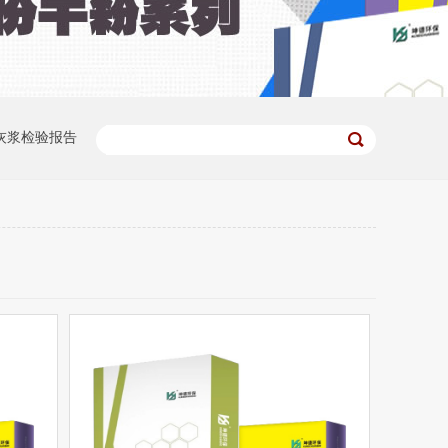
灰浆检验报告
珍珠白）
大理石干粉无机涂浆（西米黄）
作方案
坤德145#使用说明（传统砌筑与145#施工对比）
厂房验收
广西玉林中医药健康产业园标准厂房（二期）