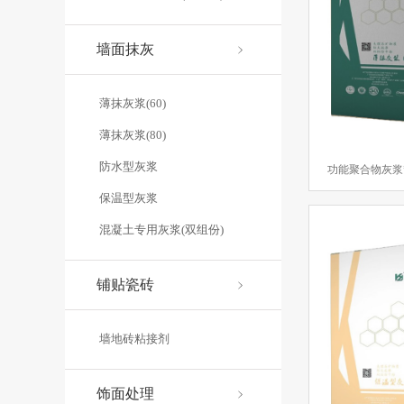
自建居民房
贺州移民社区医院
桂林市银海医院
黄姚
墙面抹灰
钟山县两高沿线象村风貌改造一期项目
钟山县第一中学
薄抹灰浆(60)
薄抹灰浆(80)
深圳龙岗天虹购物中心
新会古兜温泉
贺州姑婆山天沐温
防水型灰浆
保温型灰浆
混凝土专用灰浆(双组份)
八一
防水涂料
无机涂料
砌筑粘接剂
薄抹灰浆
建
铺贴瓷砖
生产区
展示区
原材料区
致敬
劳动者
推广
调
墙地砖粘接剂
发展
企业
新年祝福
饰面处理