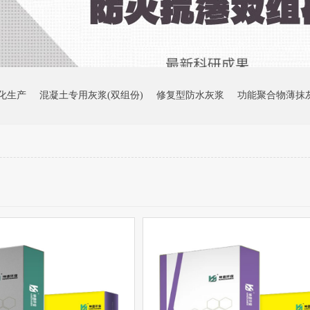
化生产
混凝土专用灰浆(双组份)
修复型防水灰浆
功能聚合物薄抹
渗检测报告
面层肌理（西米黄）
面层肌理（月光白）
无机涂料（
缝粘接剂
抗污促进剂
固化促进剂
裂缝修复剂
建材行业稳增长工
3号宿舍楼
广州市黄埔萝岗少年宫
广西玉林中医药健康产业园标准