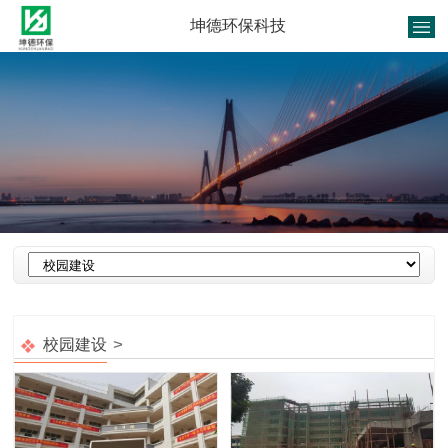
坤德环保科技
1
/
1
>
校园建设